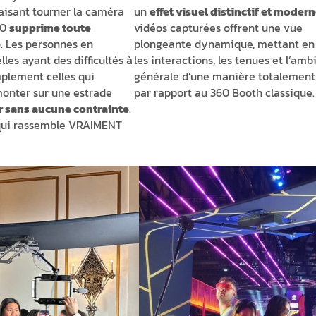
aisant tourner la caméra
un
effet visuel distinctif et moder
60
supprime toute
vidéos capturées offrent une vue
e
. Les personnes en
plongeante dynamique, mettant en 
elles ayant des difficultés à
les interactions, les tenues et l’am
mplement celles qui
générale d’une manière totalement
monter sur une estrade
par rapport au 360 Booth classique.
r sans aucune contrainte
.
 qui rassemble VRAIMENT