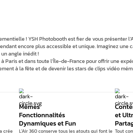
mentielle ! YSH Photobooth est fier de vous présenter l’
A
 rendant
encore plus accessible et unique
. Imaginez une 
 un angle inédit !
 Paris et dans toute l’Île-de-France pour offrir une
expér
nement à la fête et de devenir les stars de clips vidéo mém
Mêmes
Conte
Fonctionnalités
et Ult
Dynamiques et Fun
Parta
a crée
L’Air 360 conserve tous les atouts qui font le
Tout co