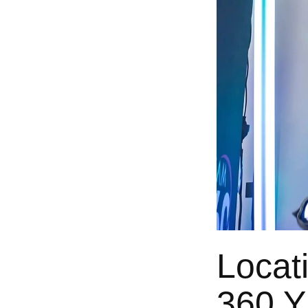
Locati
360 