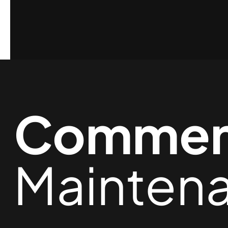
Commen
Mainten