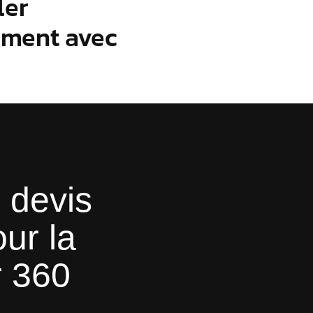
ler
ement avec
 devis
ur la
r 360