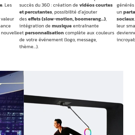
ne
. Les
succès du 360 : création de
vidéos courtes
générés 
et percutantes
, possibilité d’ajouter
un
parta
valeur
des
effets (slow-motion, boomerang…)
,
sociaux
biance
intégration de
musique
entraînante
leur sma
 nouvelle
et
personnalisation
complète aux couleurs
devienn
de votre événement (logo, message,
incroyab
thème…).