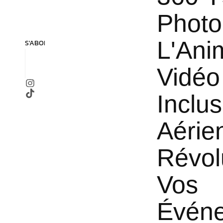
Photo
L'Ani
S'ABONNER
Vidéo
Inclus
Aérie
Révol
Vos
Évén