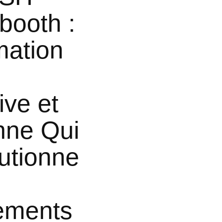
booth :
mation
ive et
nne Qui
utionne
ements