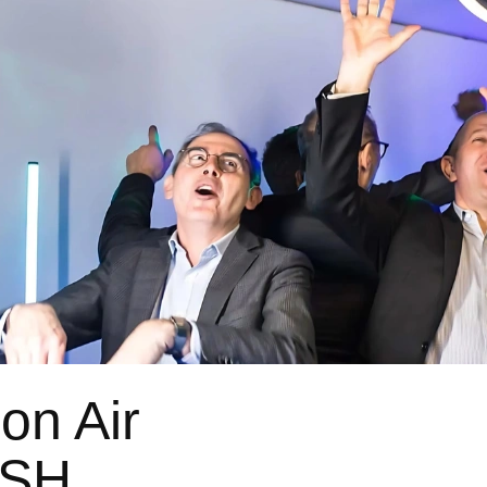
on Air
YSH